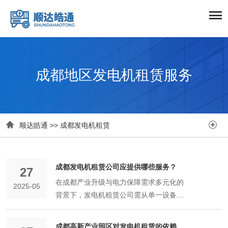
成都地区发电机租赁服务


顺达皓通
>>
成都发电机租赁
成都发电机租赁公司应提供哪些服务？
27
在成都产业升级与电力保障需求多元化的
2025-05
背景下，发电机租赁公司需从单一设备供
应转向“全周期电力服务”，通过服务创新
提升客户粘性与市场竞争力。以下服务模
成都高新产业园区对发电机租赁的依赖